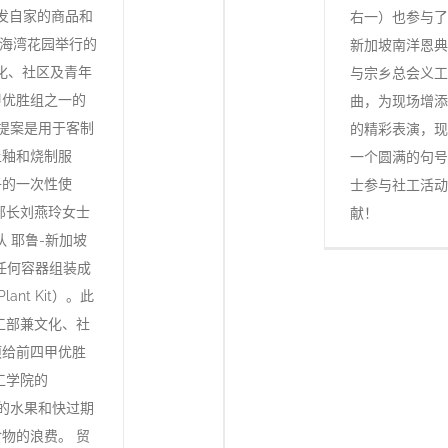
开发自家的商品和
右一）也参与了
于滨海湾花园举行的
新加坡南洋恩典
文化、社区及青年
与宗乡总会义工
甲优胜组之一的
曲，为现场增添
的提案是用于客制
的精彩表演，现
上釉和烧制服
一个圆满的句号
子的一次性使
士参与社工活动
部长刘燕玲女士
献！
 耶鲁-新加坡
任何容器组装成
nt Kit）。此
工部兼文化、社
项给前四甲优胜
理工学院的
”的水果和快过期
物的浪费。 贸