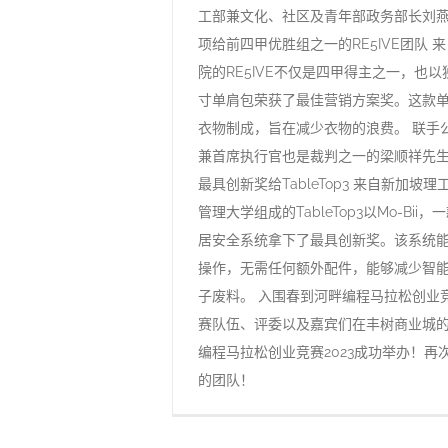
工部兼文化、社区及青年部政务部长刘
项给前四甲优胜组之一的RE5IVE团队 
院的RE5IVE不仅是四甲得主之一，也以
寸单肩包荣获了最佳营销方案奖。这款
衣物制成，旨在减少衣物的浪费。 联手
兼首席执行官也是裁判之一的梁顺祥先
最具创新奖给TableTop3 来自新加坡
管理大学组成的TableTop3以Mo-Bii
居安全系统拿下了最具创新奖。该系统
操作，无需任何额外配件，能够减少智
子废料。 入围春到河畔编程马拉松创业竞
赛队伍、评委以及嘉宾们在丰树商业城的
编程马拉松创业竞赛2023成功举办！再
的团队！