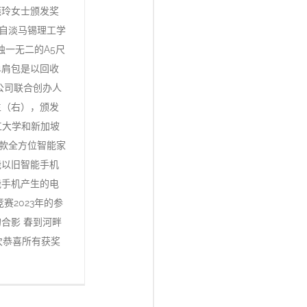
燕玲女士颁发奖
来自淡马锡理工学
独一无二的A5尺
单肩包是以回收
公司联合创办人
生（右），颁发
理工大学和新加坡
，一款全方位智能家
能以旧智能手机
能手机产生的电
赛2023年的参
合影 春到河畔
次恭喜所有获奖