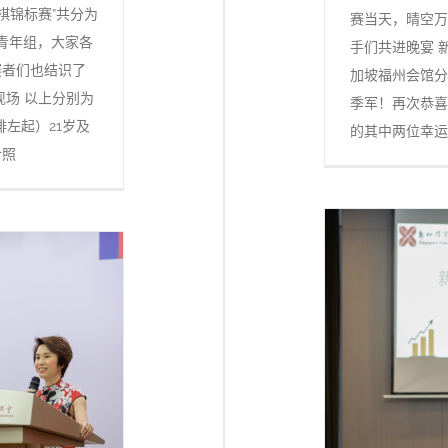
棋锦标赛”共分为
赛当天，晴空万
及青年组，大家各
手们共进晚宴 
赛者们也结识了
加坡福州会馆分
现场 以上分别为
季军！再次恭喜
排左起）21岁及
的其中两位幸运
合照