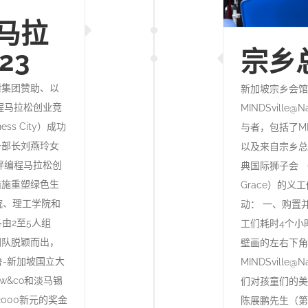
马拉
23
宗乡
丰树集团赞助、以
新加坡宗乡会馆
程马拉松创业竞
MINDSvill
ess City）成功
与者，包括了MIN
务部长刘燕玲女
以及来自宗乡总
畔编程马拉松创
典国际狮子会 （Lio
措施重塑绿色生
Grace）的义
院、理工学院和
动： 一、购置
由2至5人组
工们耗时4个小
团队脱颖而出，
壁画的左右下角
鲁-新加坡国立大
MINDSvill
w&co和淡马锡
们对孩童们的美
2000新元的奖金
陈展鹏先生（第