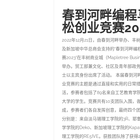
春到河畔编程
松创业竞赛20
2022年12月21日，由春到河畔举办、
及新加坡中华总商会支持的“春到河畔编
赛2023”在丰树商业城（Mapletree Busin
举办。贸工部兼文化、社区及青年部政
士以主宾身份出席了活动。 本届春到河
业竞赛的主题是通过直接和实用的日常
活，参赛者包括了89名来自工艺教育学
大学的学生。竞赛共有10支团队入围，各
成，参赛者们各自发挥创意，最终四个
分别是：来自淡马锡理工学院的3R、耶
学学院的Deko、新加坡理工学院的Kapa
理工学院的RE5IVE。获胜团队除了获得