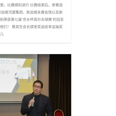
里，比赛顺利进行 比赛结束后，参赛选
新加坡河婆集团、新加坡永春会馆以及新
别荣获第七届“宗乡杯高尔夫球赛”的冠亚
他们！ 蔡其生会长颁发奖品给幸运抽奖
儿