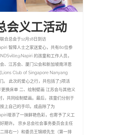
总会义工活动
联合总会于12月18日到访
e@Napiri 智障人士之家送爱心，共有80位参
DSville@Napiri 的孩童和工作人员，
会、江苏会、厦门公会和新加坡南洋恩
ns Club of Singapore Nanyang
工们。 此次的爱心之行，共包括了3项活
并更换床单 二、绘制壁画 江苏会与其他义
时，共同绘制壁画。最后，孩童们分别于
按上自己的手印。成品除了为
e@Napiri增添了一抹鲜艳色彩，也寄予了义工
好期许。 宗乡总会社会事务委员会主任
二排右一）和委员王锦顺先生（第一排