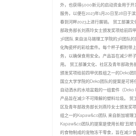
外，也获得5000新元的启动资金用于
服务，以便在2023年1月20日至28日
春到河畔2023上进行展销。 贸工部兼
部政务部长刘燕玲女士颁发奖项给前四
3R团队 来自淡马锡理工学院的3R团队
化陶瓷杯的彩绘套件。每个杯子都附带
务，以确保食用安全。产品旨在减少杯
用。 贸工部兼文化、社区及青年部政务
颁发奖项给前四甲优胜组之一的Deko团队
国立大学学院的Deko团队的提案是可将
自动洒水的水培盆栽的一组套件（Deko Pla
产品旨在减少不可降解的塑料垃圾。 贸
区及青年部政务部长刘燕玲女士颁发奖
组之一的Kapaw&co团队 来自新加坡
Kapaw&co团队的提案是使用长相“丑陋
的食物制成的宠物冻干零食，旨在减少食