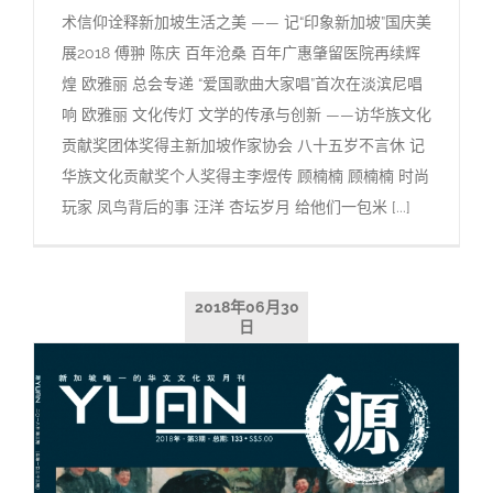
术信仰诠释新加坡生活之美 —— 记“印象新加坡”国庆美
展2018 傅翀 陈庆 百年沧桑 百年广惠肇留医院再续辉
煌 欧雅丽 总会专递 “爱国歌曲大家唱”首次在淡滨尼唱
响 欧雅丽 文化传灯 文学的传承与创新 ——访华族文化
贡献奖团体奖得主新加坡作家协会 八十五岁不言休 记
华族文化贡献奖个人奖得主李煜传 顾楠楠 顾楠楠 时尚
玩家 凤鸟背后的事 汪洋 杏坛岁月 给他们一包米 [...]
2018年06月30
日