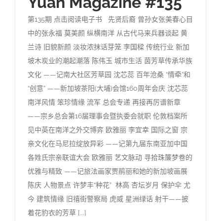
Yuan Magazine #135
第135期 点击阅读电子书 先贤后裔 曾孙女张美春心目
中的张永福 莫美颜 纵横南洋 从古代马来兵器谈起 黄
兰诗 旧貌新颜 淡妆浓抹话芽笼 李国樑 传统行业 新加
坡木炭业的潮起潮落 陈伟玉 城市生活 茵芳草传承华族
文化 ——记南大社区芳草园 沈芯蕊 百年沧桑 “情牵”和
“创意” ——新加坡茶阳(大埔)会馆160周年会庆 沈芯蕊
南洋风情 笨珍情缘 流军 总会专递 再接再厉谱新章
——宗乡总会第16届理事会暨执委会就职 伦敦档案所
见中英在南洋之外交博弈 欧雅丽 李宜幸 国际之窗 宗
亲文化在马尼拉绽放异彩 ——记第九届东南亚加中国
各姓氏宗亲联谊大会 欧雅丽 艺文脉动 寻拾珠簾梦卷的
优雅与精致 ——记旅法画家贾鹃丽和她的新加坡画展
陈庆 人物景点 许梦丰“种花” 林高 杏坛岁月 保护伞 尤
今 建筑情缘 旧禧街警察局 虎威 星洲绿话 射干——披
着花豹衣的芳草 [...]