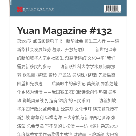
Yuan Magazine #132
第132期 点击阅读电子书 新华社会 师生三人行 ——谈
新华社会发展趋势 凝聚、开放与融汇 ——新世纪以来
的新加坡华人宗乡社团生 渐离渐远的“文化中华” 我们
需要新移民的参与 ——访新跃社科大学学术顾问郭振
羽 欧雅丽 (整理) 曾玲 严孟达 吴明珠 (整理) 先贤后裔
回望祖先事迹 ——后裔眼中的薛佛记 莫美颜 异族翘楚
化乡愁为诗情 ——我国客工圈兴起诗歌创作热潮 吴明
珠 狮城风景线 打造有“温度”的人民乐团 ——访新加坡
华乐团行政总监何伟山 沈芯蕊 文化传灯 饶宗颐教授在
新加坡 郭葶利 纵横南洋 三大家族与新呷两地渊源 张
洁莹 总会专递 写不尽的甘榜情 ——访《源》杂志2017
年度优秀文学作品奖得主林锦 欧雅丽 旧貌新颜 大巴窑