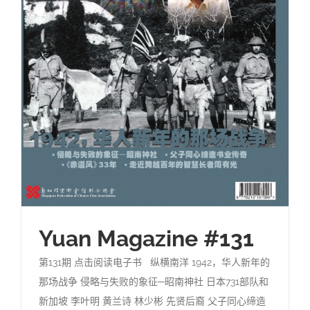
Yuan Magazine #131
第131期 点击阅读电子书 纵横南洋 1942，华人新年的
那场战争 侵略与失败的象征─昭南神社 日本731部队和
新加坡 李叶明 黄兰诗 林少彬 先贤后裔 父子同心缔造