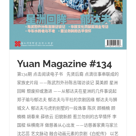
Yuan Magazine #134
第134期 点击阅读电子书 先贤后裔 点滴往事串联成的
家族史片段 ——陈武烈外孙陈吉瑞访谈记 莫美颜 星洲
回眸 颓废抑或激进 ——从郁达夫在星洲的几件事说起
郑子瑜与郁达夫 郁达夫与平社的京剧因缘 郁达夫与狮
城文人 郁达夫与虎豹别墅的一段逸事 陈庆 顾楠楠 顾
楠楠 胡春来 薛依云 旧貌新颜 惹兰勿刹的古早情怀 李
国樑 纵横南洋 做慈善从心出发 ——访慈善家黄马家兰
沈芯蕊 艺文脉动 融合动画元素的京剧《白蛇传》 以艺