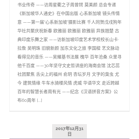
书业传奇 ——访周星衢之子周曾锷 莫美颜 总会专递
《新加坡华人通史》在中国出版 心系新加坡 镜头传情
意 ——第一届“心系新加坡”摄影比赛 千人同贺戊戌狗年
华社共聚庆祝新春 欧雅丽 欧雅丽 欧雅丽 异族翘楚 古
典印度乐舞之家 ——访新加坡印度艺术学校校长山卡·
拉詹 吴明珠 旧貌新颜 加东文化之旅 李国樑 艺文脉动
看得见的音乐 ——吴耀基书法展 槐华 百年沧桑 众里寻
他千百度 ——30年坚守文史哲讲座的海南会馆 沈芯蕊
社团聚焦 舌尖上的福州 俞玥 杏坛岁月 文字的臭虫 尤
今 建筑情缘 牛车水骑楼风情 虎威 华语华文 走近跨越
百年的智慧长者周有光 ——纪念《汉语拼音方案》公
布60周年 [...]
2017年12月31
日