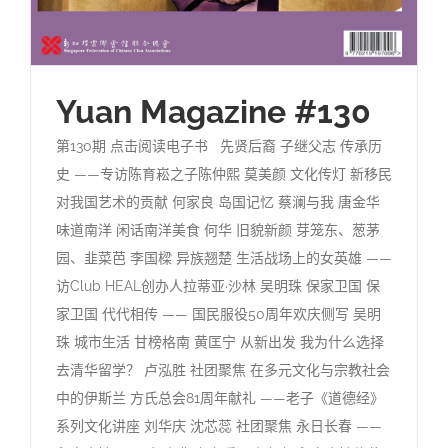
Yuan Magazine #130
第130期 点击阅读电子书 先贤后裔 子继父志 传承历
史 ——专访陈育崧之子陈仲熙 莫美颜 文化传灯 新移民
对我国艺术的贡献 何家良 岛国记忆 蔡澜与我 唐金华
味道南洋 闲话南洋美食 何华 旧貌新颜 芽笼东、葱茅
园、韭菜芭 李国樑 异族翘楚 生活战场上的女英雄 ——
访Club HEAL创办人拉蒂亚·沙林 吴明珠 保家卫国 保
家卫国 代代相传 —— 国民服役50周年欢庆侧写 吴明
珠 城市生活 甘榜格南 黄匡宁 从新出发 我为什么选择
去清华留学？ 卢泓胜 社团聚焦 在多元文化与宗教社会
中的伊斯兰 方氏总会81周年献礼 ——老子《道德经》
系列文化讲座 刘华庆 沈芯蕊 社团聚焦 永日长春 ——