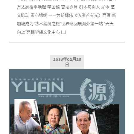
万丈高楼平地起 李国樑 杏坛岁月 树木与树人 尤今 艺
文脉动 素心锦绣 ——为胡锦伟《仿佛若有光》而写 新
加坡成为“艺术丝绸之旅”世界巡回展海外第一站 “天天
向上”亮相华族文化中心 [...]
2018年02月28
日