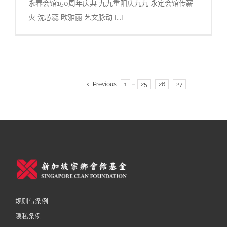
永春会馆150周年庆典 九九重阳庆九九 永定会馆传薪
火 沈芯蕊 欧雅丽 艺文脉动 [...]
Previous
1
···
25
26
27
28
规则与条例
隐私条例