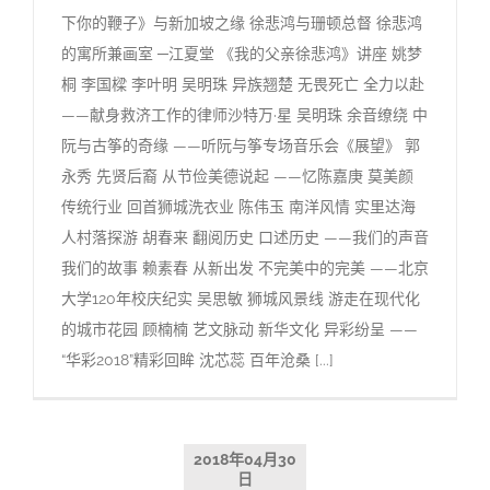
下你的鞭子》与新加坡之缘 徐悲鸿与珊顿总督 徐悲鸿
的寓所兼画室 ─江夏堂 《我的父亲徐悲鸿》讲座 姚梦
桐 李国樑 李叶明 吴明珠 异族翘楚 无畏死亡 全力以赴
——献身救济工作的律师沙特万·星 吴明珠 余音缭绕 中
阮与古筝的奇缘 ——听阮与筝专场音乐会《展望》 郭
永秀 先贤后裔 从节俭美德说起 ——忆陈嘉庚 莫美颜
传统行业 回首狮城洗衣业 陈伟玉 南洋风情 实里达海
人村落探游 胡春来 翻阅历史 口述历史 ——我们的声音
我们的故事 赖素春 从新出发 不完美中的完美 ——北京
大学120年校庆纪实 吴思敏 狮城风景线 游走在现代化
的城市花园 顾楠楠 艺文脉动 新华文化 异彩纷呈 ——
“华彩2018”精彩回眸 沈芯蕊 百年沧桑 [...]
2018年04月30
日