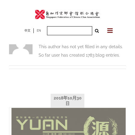
Skip
to
content
Search
中文
EN
About
User
for:
This author has not yet filled in any details.
So far user has created 1783 blog entries.
2018年10月30
日