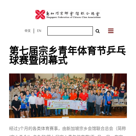
Skip
to
content
Search
中文
EN
for:
第七届宗乡青年体育节乒乓
球赛暨闭幕式
经过3个月的各类体育赛事，由新加坡宗乡会馆联合总会（简称