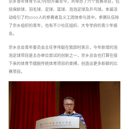
宗乡青年体育节从7月份开幕至今，共举办了六个竞赛项目，包
括保龄球、羽毛球、足球、篮球、泡泡足球及乒乓球。本届活
动吸引了约1000人的参赛者及义工团体参与其中，参赛队伍除
了宗乡组织的青年，也有不少社区组织、大专学府的青少年报
名。
宗乡总会青年委员会主任李伟聪在致辞时表示，今年新增的泡
泡足球项目是主办单位尝试的创新之一，宗乡总会也打算在接
下来的体育节摆脱传统体育项目的束缚，创造出更多新颖的比
赛项目。