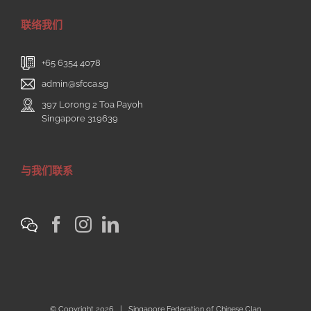
联络我们
+65 6354 4078
admin@sfcca.sg
397 Lorong 2 Toa Payoh
Singapore 319639
与我们联系
© Copyright
2026 | Singapore Federation of Chinese Clan