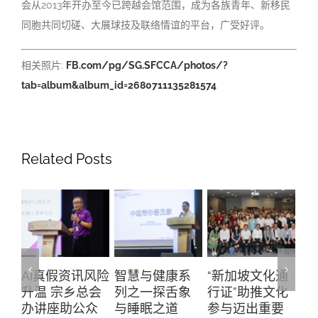
会从2013年开办至今已跨越会馆范围，成为各族青年、新移民
同胞共同切磋、大展球技及联络情谊的平台，广受好评。
相关照片:
FB.com/pg/SG.SFCCA/photos/?
tab=album&album_id=2680711135281574
Related Posts
风险
智慧与健康系
“新加坡文化通
与华社联络组
“
会
列之一探舌象
行证”助推文化
主席徐芳达部
之
众
与睡眠之道
参与迈出重要
长的午餐交流
幕