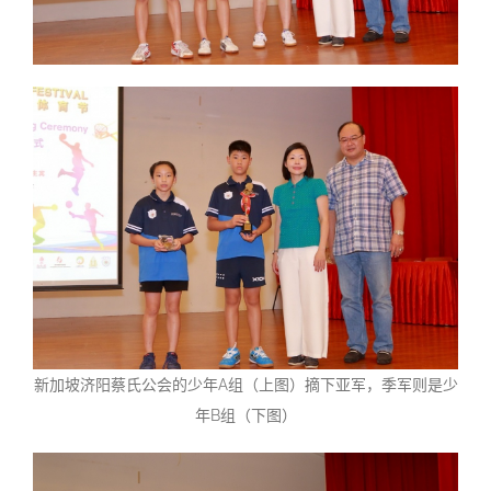
新加坡济阳蔡氏公会的少年A组（上图）摘下亚军，季军则是少
年B组（下图）