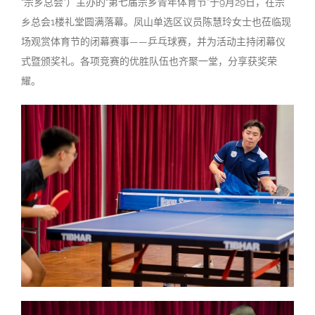
“宗乡总会”）主办的“第七届宗乡青年体育节”于9月29日，在宗
乡总会1楼礼堂圆满落幕。凤山单选区议员陈慧玲女士也莅临现
场观赏体育节的闭幕赛事——乒乓球赛，并为活动主持闭幕仪
式暨颁奖礼。各项竞赛的优胜队伍也齐聚一堂，分享获奖荣
耀。