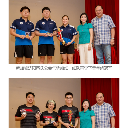
新加坡济阳蔡氏公会气势如虹，红队再夺下青年组冠军