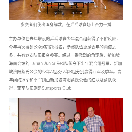
参赛者们使出浑身解数，在乒乓球赛场上奋力一搏
主办单位在去年增设的乒乓球赛少年混合组获得了不俗反应，
今年再次得到公众的踊跃报名，参赛队伍更是去年的两倍之
多，共有13支队伍报名参赛。经过一番激烈的角逐后，新加坡
海南会馆的Hainan Junior Red队伍夺下少年混合组冠军、新加
坡济阳蔡氏公会的少年A组及少年B组分别赢得亚军及季军。青
年组的冠军和季军则由新加坡济阳蔡氏公会的红队及蓝队获
得，亚军队伍则是Sunsports Club。