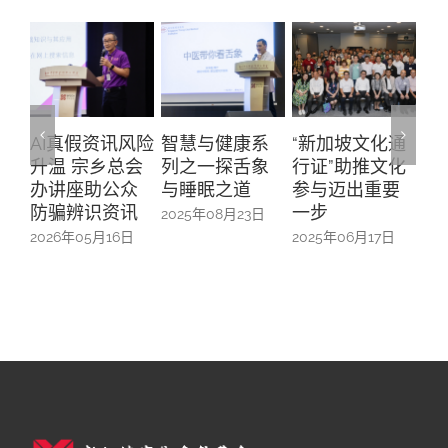
I真假资讯风险
智慧与健康系
“新加坡文化通
与华社
温 宗乡总会
列之一探舌象
行证”助推文化
主席徐
办讲座助公众
与睡眠之道
参与迈出重要
长的午
防骗辨识资讯
一步
会
2025年08月23日
026年05月16日
2025年06月17日
2025年06