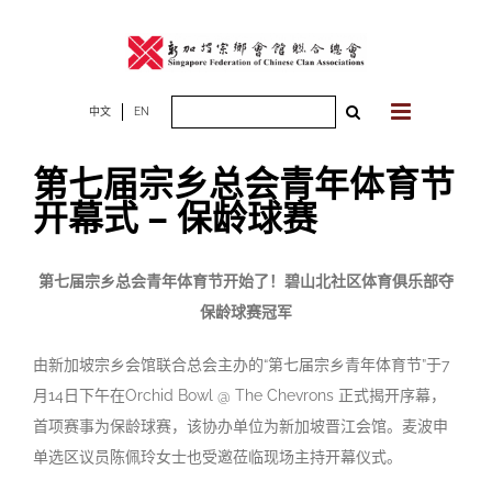
Skip
to
content
Search
中文
EN
for:
第七届宗乡总会青年体育节
开幕式 – 保龄球赛
第七届宗乡总会青年体育节开始了！碧山北社区体育俱乐部夺
保龄球赛冠军
由新加坡宗乡会馆联合总会主办的“第七届宗乡青年体育节”于7
月14日下午在Orchid Bowl @ The Chevrons 正式揭开序幕，
首项赛事为保龄球赛，该协办单位为新加坡晋江会馆。麦波申
单选区议员陈佩玲女士也受邀莅临现场主持开幕仪式。