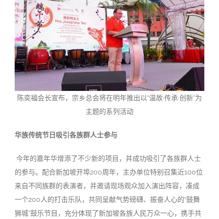
陈奕福会长宣布，宗乡总会将在明年推出以“温故·传承·创新”为
主题的系列活动
华族传统节日吸引各族群人士参与
今年的嘉年华增添了不少新的项目，并成功吸引了各族群人士
的参与。配合新加坡开埠200周年，主办单位特别召集近100位
来自不同族群的表演者，并邀请现场观众加入演出阵容，凑成
一个200人的打击乐队，共同呈献气势磅礴、振奋人心的“鼓舞
狮城”鼓乐节目，充分体现了新加坡各族人民万众一心，携手共