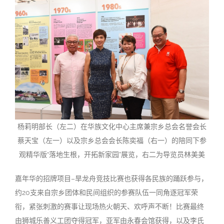
杨莉明部长（左二）在华族文化中心主席兼宗乡总会名誉会长
蔡天宝（左一）以及宗乡总会会长陈奕福（右一）的陪同下参
观精华版“落地生根，开拓新家园”展览，右二为导览员林美美
嘉年华的招牌项目–旱龙舟竞技比赛也获得各民族的踊跃参与，
约20支来自宗乡团体和民间组织的参赛队伍一同角逐冠军荣
衔，紧张刺激的赛事让现场热火朝天、欢呼声不断！比赛最终
由狮城乐善义工团夺得冠军，亚军由永春会馆获得，以及李氏