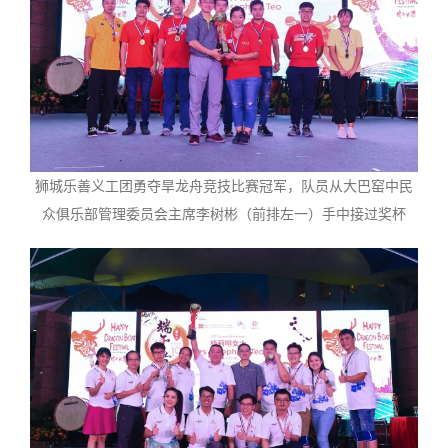
狮城乐善义工团勇夺旱龙舟竞技比赛冠军，队员从大巴窑中民
众俱乐部管理委员会主席李树彬（前排左一）手中接过奖杯