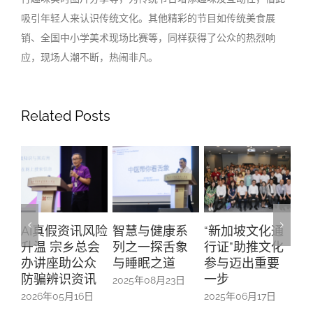
吸引年轻人来认识传统文化。其他精彩的节目如传统美食展
销、全国中小学美术现场比赛等，同样获得了公众的热烈响
应，现场人潮不断，热闹非凡。
Related Posts
智慧与健康系
“新加坡文化通
与华社联络组
“
列之一探舌象
行证”助推文化
主席徐芳达部
之
与睡眠之道
参与迈出重要
长的午餐交流
幕
一步
会
2025年08月23日
20
2025年06月17日
2025年06月13日