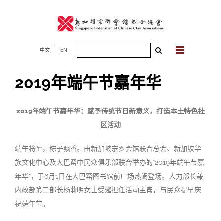
Skip
to
content
Search
中文
EN
for:
2019年端午节嘉年华
2019
年端午节嘉年华：赋予传统节日新意义，打造本土特色社
区活动
端午将至，粽子飘香。由新加坡宗乡会馆联合总会、新加坡华
族文化中心及大巴窑中民众俱乐部联合举办的“2019年端午节嘉
年华”，于6月1日在大巴窑图书馆前广场热闹登场。人力部长兼
内政部第二部长杨莉明女士受邀担任活动主宾，与民众提早庆
祝端午节。