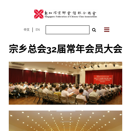
Skip
to
content
Search
中文
EN
for:
宗乡总会32届常年会员大会