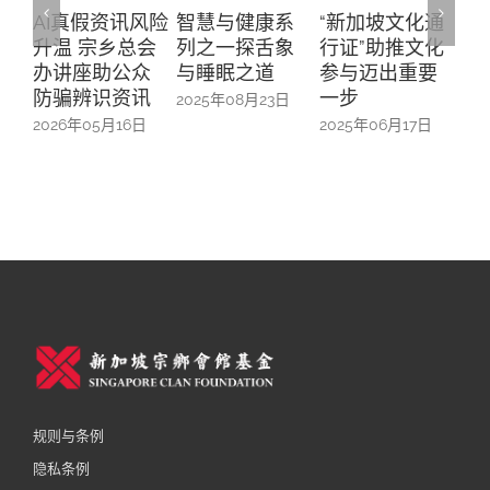
智慧与健康系
“新加坡文化通
与华社联络组
“
列之一探舌象
行证”助推文化
主席徐芳达部
之
与睡眠之道
参与迈出重要
长的午餐交流
幕
一步
会
2025年08月23日
20
2025年06月17日
2025年06月13日
规则与条例
隐私条例