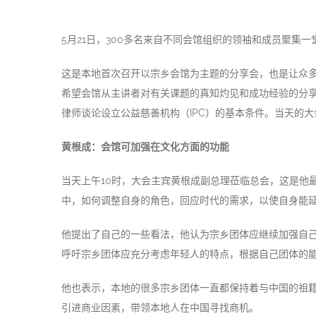
5月21日，300多名来自不同会馆组织的领袖和成员聚集
这是本地首次召开以宗乡会馆为主题的分享会，也是让众
希望会馆从主讲者对有关课题的真知灼见和成功经验的分
律师谈论设立公益慈善机构（IPC）的基本条件。当天的
黄根成：会馆可加强在文化方面的功能
当天上午10时，大会主宾黄根成副总理莅临总会，这是
中，如何调整自身的角色，回应时代的需求，以使自身能
他提出了自己的一些看法，他认为宗乡团体应继续加强自
呼吁宗乡团体应充分考虑年轻人的特点，根据自己团体的
他也表示，本地的很多宗乡团体一直都保持着与中国的祖
引进商业因素，带领本地人在中国寻找商机。