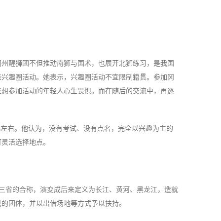
冈州醒狮团不但推动南狮与国术，也展开北狮练习，是我国
些兴趣圈活动。她表示，兴趣圈活动不宜限制籍贯。参加冈
些想参加活动的年轻人心生畏惧。而在随后的交流中，再逐
%左右。他认为，没有考试、没有点名，完全以兴趣为主的
可灵活选择地点。
西三省的合称，演变成后来定义为长江、黄河、黑龙江，造就
己的团体，并以出借场地等方式予以扶持。