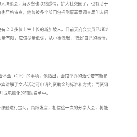
的人搞聚会，解乡愁也联络感情，扩大社交圈子，也有助于
府也严格审查，他曾被多个部门包括刑事罪案调查局叫去问
也有２０多位土生土长的新加坡人。目前天府会会员已超过
力量有限，应该尽量低调，从小事做起，“做好自己的事情，
合基金（CIF）的事项，他指出，会馆举办的活动若有新移
来宾讲解了文艺活动可申请的资助金的标准和方式；而资讯
提升成电脑化的辅助名单中。
个课题进行提问，踊跃发言，相信这一次的分享大会，将能