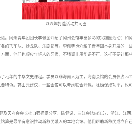
以兴趣打造活动共同圈
经验。冈州青年团团长李佩銮介绍了冈州会馆丰富多彩的兴趣圈活动：如
著名的飞车队、纱龙队、乐剧部等。李佩銮也介绍了青年团本身开展的一
言方面，他们也顺应年轻人的习惯，不强调非用华语不可。这样不要让那
了23年的中华文史课程。学员以非海南人为主，海南会馆的会员仅占20
重要特色。韩山元建议，一些会馆可以考虑联合开课，除确保成功率，也
陈健及天府会会长杜自强担纲分享。陈健说，三江会馆由江苏、浙江、江
会馆算是最早有意识推动新移民融入的本地会馆。他们帮助新移民成立自