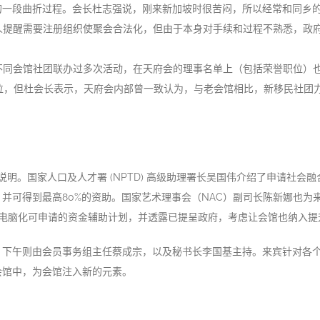
的一段曲折过程。会长杜志强说，刚来新加坡时很苦闷，所以经常和同乡
友人提醒需要注册组织使聚会合法化，但由于本身对手续和过程不熟悉，政
不同会馆社团联办过多次活动，在天府会的理事名单上（包括荣誉职位）
位，但杜会长表示，天府会内部曾一致认为，与老会馆相比，新移民社团
明。国家人口及人才署 (NPTD) 高级助理署长吴国伟介绍了申请社会融
并可得到最高80%的资助。国家艺术理事会（NAC）副司长陈新娜也为
业电脑化可申请的资金辅助计划，并透露已提呈政府，考虑让会馆也纳入
，下午则由会员事务组主任蔡成宗，以及秘书长李国基主持。来宾针对各
会馆中，为会馆注入新的元素。