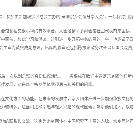
一堂，参加由新加坡宗乡总会主办的“全国宗乡会馆分享大会”，一起探讨目
多会馆领袖交换心得的有效平台。大会邀请了多间会馆社团代表前来主讲，
享中获益，彼此学习和借鉴，达到进一步开拓会务的目的。会上也邀请了
大会主宾为黄根成副总理，出席的嘉宾还包括陈振泉政务次长以及国会议员
他最后一次以副总理的身份出席活动。 黄根成在致词中肯定宗乡团体在新
延续发展，这是每个宗乡团体亟须思考和关切的问题。
己在文化方面的功能。在未来的发展中，宗乡团体应进一步加强华族文化
能力和特色，适当引进能引起年轻人兴趣的现代因素，吸引他们加入，以
籍地的联系和交流，这也为宗乡团体在中国积累了丰富的人脉。宗乡团体