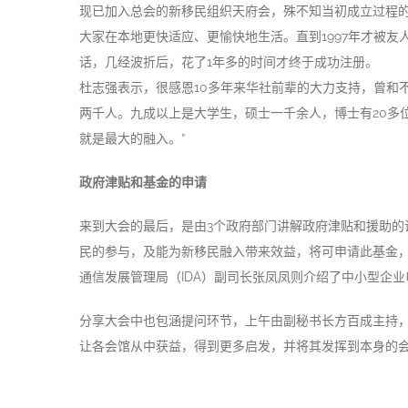
现已加入总会的新移民组织天府会，殊不知当初成立过程
大家在本地更快适应、更愉快地生活。直到1997年才被
话，几经波折后，花了1年多的时间才终于成功注册。
杜志强表示，很感恩10多年来华社前辈的大力支持，曾和
两千人。九成以上是大学生，硕士一千余人，博士有20多
就是最大的融入。”
政府津贴和基金的申请
来到大会的最后，是由3个政府部门讲解政府津贴和援助的说
民的参与，及能为新移民融入带来效益，将可申请此基金，
通信发展管理局（IDA）副司长张凤凤则介绍了中小型企
分享大会中也包涵提问环节，上午由副秘书长方百成主持
让各会馆从中获益，得到更多启发，并将其发挥到本身的