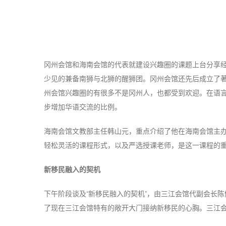
冈州会馆和海南会馆的代表就建设兴趣圈的课题上台分享
少见的兼备南狮与北狮的醒狮团。冈州会馆还先后成立了
州会馆兴趣圈的有很多不是冈州人，也都受到欢迎。在语
步增加华语交流的比例。
海南会馆文教部主任韩山元，重点介绍了他在海南会馆主办
轻松灵活的课程形式，以及严选授课老师，是这一课程的
新移民融入的契机
下午阶段谈及“新移民融入的契机”，由三江会馆代副会长
了现在三江会馆特有的敞开大门接纳新移民的心胸。三江