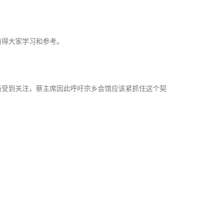
值得大家学习和参考。
。
当受到关注，蔡主席因此呼吁宗乡会馆应该紧抓住这个契