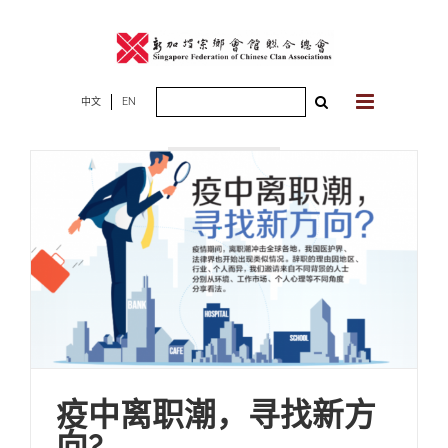
Skip
to
content
Search
中文
EN
2022年03月28
for:
日
疫中离职潮，寻找新方
向?