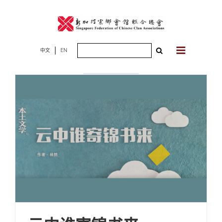
Skip
to
content
Search
中文
EN
2023年10月28
for:
日