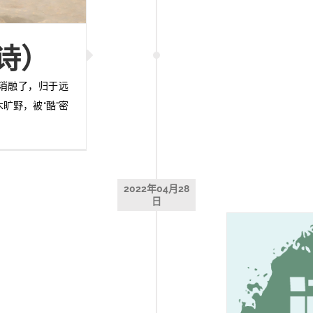
诗）
消融了，归于远
旷野，被“酷”密
2022年04月28
日