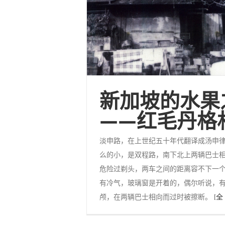
新加坡的水果
——红毛丹格
淡申路，在上世纪五十年代翻译成汤申
么的小，是双程路，南下北上两辆巴士
危险过剃头，两车之间的距离容不下一
有冷气，玻璃窗是开着的，偶尔听说，
颅，在两辆巴士相向而过时被擦断。
[全