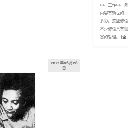
中、工作中、务
内容有劝世的，
多彩。这些谚语
不少谚语具有很
富的哲理。
[全 
2021年06月28
日