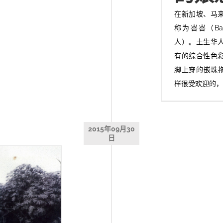
在新加坡、马
称为峇峇（Ba
人）。土生华
有的综合性色彩
脚上穿的嵌珠拖鞋
样很受欢迎的，
2015年09月30
日