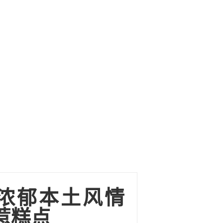
浓郁本土风情
惹糕点