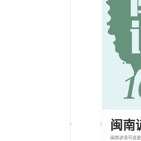
闽南
闽南谚语可说是