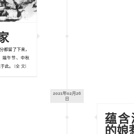
家
部分都留了下来，
、端午节、中秋
植于此。
[全 文]
2021年02月26
日
蕴含
的娘