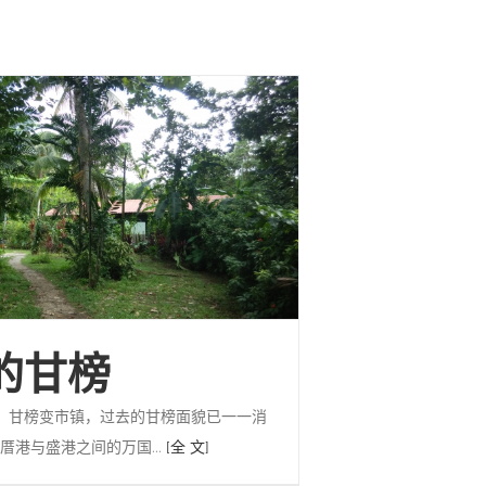
的甘榜
，甘榜变市镇，过去的甘榜面貌已一一消
厝港与盛港之间的万国...
[全 文]