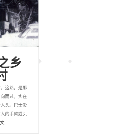
之乡
村
律。这路，是那
相向而过，实在
个人头。巴士没
有人的手臂或头
 文]