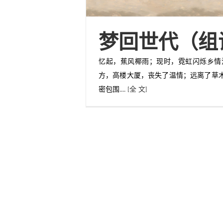
梦回世代（组
忆起，蕉风椰雨；现时，霓虹闪烁乡情
方，高楼大厦，丧失了温情；远离了草木
密包围……
[全 文]