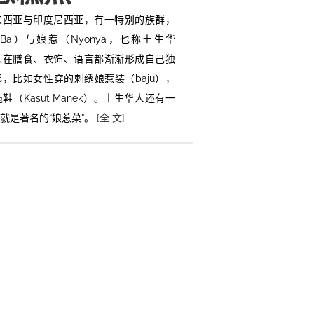
来西亚与印度尼西亚，有一特别的族群，
Ba）与娘惹（Nyonya，也称土生华
人在膳食、衣饰、语言都渐渐形成自己独
，比如女性穿的刺绣娘惹装（baju），
（Kasut Manek）。土生华人还有一
就是著名的“娘惹菜”。
[全 文]