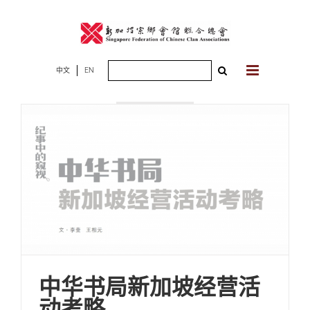
Skip
to
content
Search
中文
EN
2023年04月29
for:
日
中华书局新加坡经营活
动考略