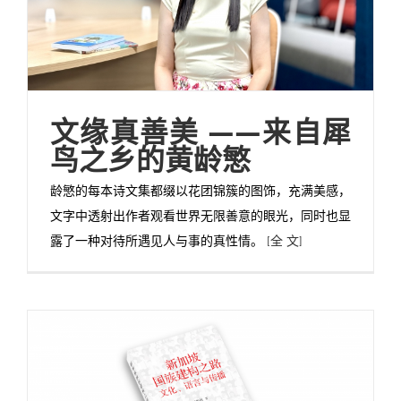
文缘真善美 ——来自犀
鸟之乡的黄龄慜
龄慜的每本诗文集都缀以花团锦簇的图饰，充满美感，
文字中透射出作者观看世界无限善意的眼光，同时也显
露了一种对待所遇见人与事的真性情。
[全 文]