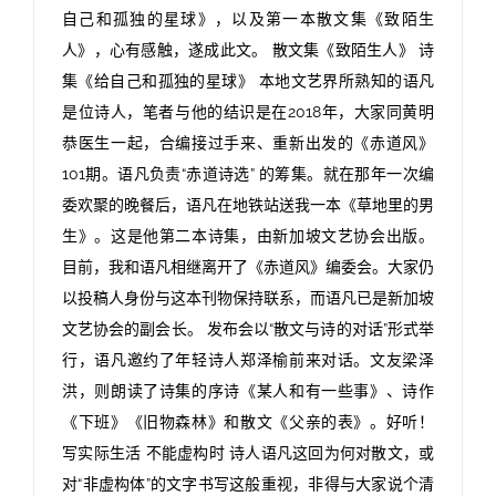
自己和孤独的星球》，以及第一本散文集《致陌生
人》，心有感触，遂成此文。 散文集《致陌生人》 诗
集《给自己和孤独的星球》 本地文艺界所熟知的语凡
是位诗人，笔者与他的结识是在2018年，大家同黄明
恭医生一起，合编接过手来、重新出发的《赤道风》
101期。语凡负责“赤道诗选” 的筹集。就在那年一次编
委欢聚的晚餐后，语凡在地铁站送我一本《草地里的男
生》。这是他第二本诗集，由新加坡文艺协会出版。
目前，我和语凡相继离开了《赤道风》编委会。大家仍
以投稿人身份与这本刊物保持联系，而语凡已是新加坡
文艺协会的副会长。 发布会以“散文与诗的对话”形式举
行，语凡邀约了年轻诗人郑泽榆前来对话。文友梁泽
洪，则朗读了诗集的序诗《某人和有一些事》、诗作
《下班》《旧物森林》和散文《父亲的表》。好听！
写实际生活 不能虚构时 诗人语凡这回为何对散文，或
对“非虚构体”的文字书写这般重视，非得与大家说个清