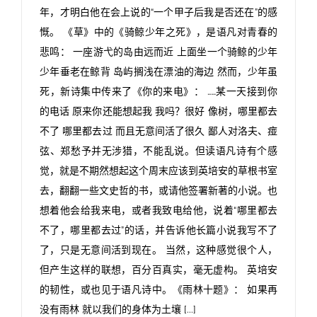
年，才明白他在会上说的“一个甲子后我是否还在”的感
慨。 《草》中的《骑鲸少年之死》，是语凡对青春的
悲鸣： 一座游弋的岛由远而近 上面坐一个骑鲸的少年
少年垂老在鲸背 岛屿搁浅在漂油的海边 然而，少年虽
死，新诗集中传来了《你的来电》： ……某一天接到你
的电话 原来你还能想起我 我吗？很好 像树，哪里都去
不了 哪里都去过 而且无意间活了很久 鄙人对洛夫、痖
弦、郑愁予并无涉猎，不能乱说。但读语凡诗有个感
觉，就是不期然想起这个周末应该到英培安的草根书室
去，翻翻一些文史哲的书，或请他签署新著的小说。也
想着他会给我来电，或者我致电给他，说着“哪里都去
不了，哪里都去过”的话，并告诉他长篇小说我写不了
了，只是无意间活到现在。 当然，这种感觉很个人，
但产生这样的联想，百分百真实，毫无虚构。 英培安
的韧性，或也见于语凡诗中。《雨林十题》： 如果再
没有雨林 就以我们的身体为土壤 [...]