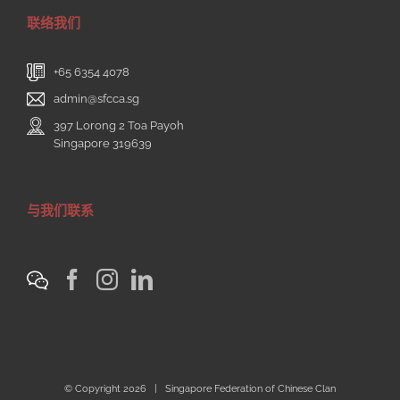
联络我们
+65 6354 4078
admin@sfcca.sg
397 Lorong 2 Toa Payoh
Singapore 319639
与我们联系
© Copyright
2026 | Singapore Federation of Chinese Clan