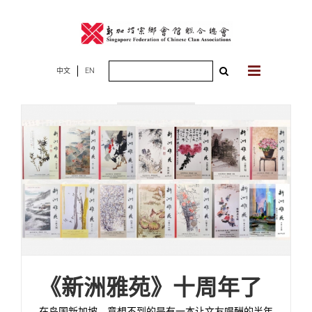
Skip
to
content
Search
中文
EN
2026年03月13
for:
日
《新洲雅苑》十周年了
在岛国新加坡，意想不到的是有一本让文友唱酬的半年