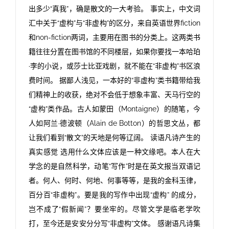
出多少“真我”，确是散文的一大考验。 事实上，中文词
汇中关于“虚构”与“非虚构”的区分，来自英语世界fiction
和non-fiction两词，主要用在图书的分类上。这两类书
籍往往分置在图书馆的不同楼层，如果你要找一本哈珀
·李的小说，或莎士比亚戏剧，就不能在“非虚构”书区浪
费时间。 据鄙人浅见，一本好的“非虚构”类书籍带给我
们精神上的收获，绝对不会低于想象丰富、天马行空的
“虚构”类作品。古人如蒙田（Montaigne）的随笔，今
人如阿兰·德波顿（Alain de Botton）的哲思文丛，都
让我们看到“散文”的天地是何等辽阔。 读语凡诗产生的
真实感觉 选用什么文体应该是一种文缘吧。本人在大
学念的是自然科学，动笔“写作”时是在英文报当双语记
者。何人、何时、何地、何事等等，是我的金科玉律，
百分百“非虚构”。要是我的写作中出现“虚构” 的成分，
岂不成了“假新闻”？要坐牢的。尽管文学是临老学吹
打，至今还是安安分分写“非虚构”文体。 感谢语凡诗集