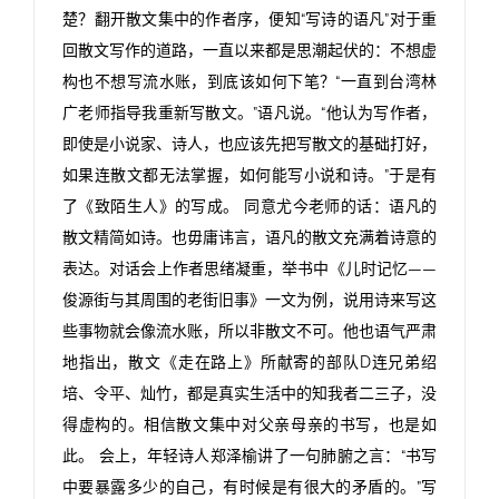
楚？翻开散文集中的作者序，便知“写诗的语凡”对于重
回散文写作的道路，一直以来都是思潮起伏的：不想虚
构也不想写流水账，到底该如何下笔？“一直到台湾林
广老师指导我重新写散文。”语凡说。“他认为写作者，
即使是小说家、诗人，也应该先把写散文的基础打好，
如果连散文都无法掌握，如何能写小说和诗。”于是有
了《致陌生人》的写成。 同意尤今老师的话：语凡的
散文精简如诗。也毋庸讳言，语凡的散文充满着诗意的
表达。对话会上作者思绪凝重，举书中《儿时记忆——
俊源街与其周围的老街旧事》一文为例，说用诗来写这
些事物就会像流水账，所以非散文不可。他也语气严肃
地指出，散文《走在路上》所献寄的部队D连兄弟绍
培、令平、灿竹，都是真实生活中的知我者二三子，没
得虚构的。相信散文集中对父亲母亲的书写，也是如
此。 会上，年轻诗人郑泽榆讲了一句肺腑之言：“书写
中要暴露多少的自己，有时候是有很大的矛盾的。”写