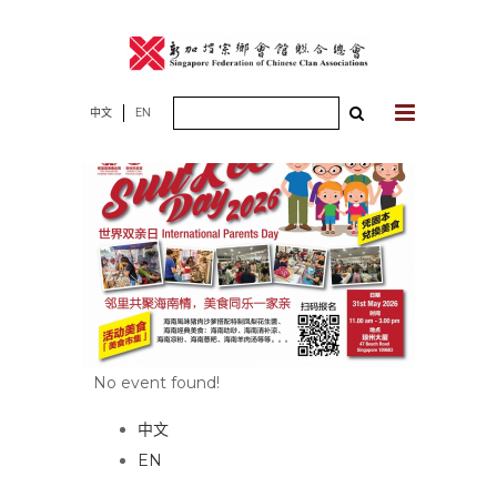
Skip
to
content
Search
中文
EN
for:
No event found!
中文
EN