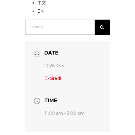
中文
EN
Search
for:
DATE
2026.05.31
Expired!
TIME
11:00 am - 3:00 pm