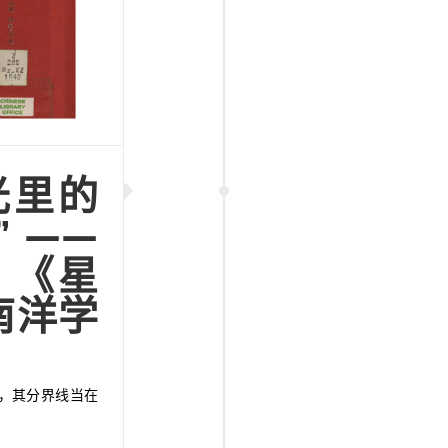
光里的
” ——
》《星
南洋学
词，其分界线当在