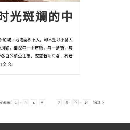
时光斑斓的中
的新加坡，地域面积不大，却不乏以小见大
情风貌。细探每一个市镇，每一条街，每
着各自的前尘往事，深藏着功与名，有着
。
[全 文]
revious
1
···
3
4
5
6
7
8
9
···
19
Next