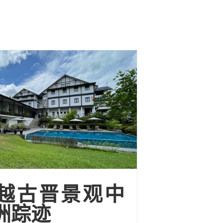
越古晋景观中
洲踪迹