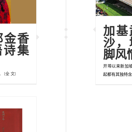
加基
郁金香
沙，
语诗集
脚风
开埠以来新加
”。
[全 文]
起都有其独特