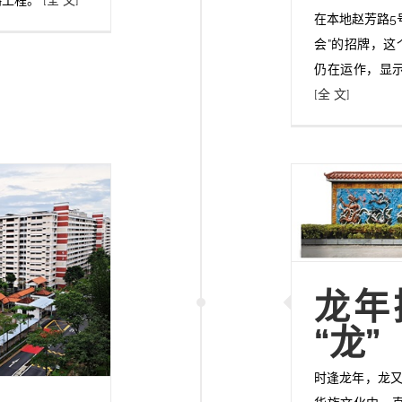
在本地赵芳路5
会”的招牌，这
仍在运作，显
[全 文]
龙年
“龙”
时逢龙年，龙又