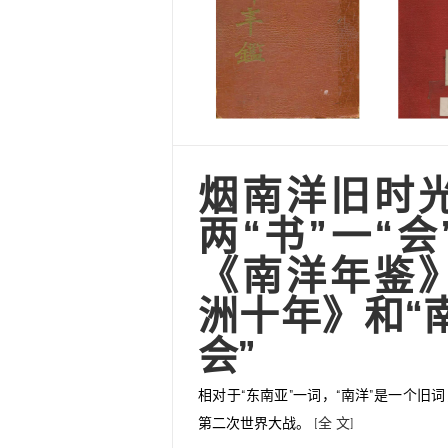
烟南洋旧时
两“书”一“会
《南洋年鉴
洲十年》和“
会”
相对于“东南亚”一词，“南洋”是一个旧
第二次世界大战。
[全 文]