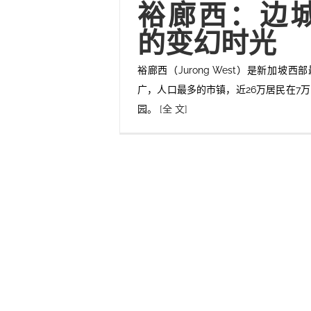
裕廊西：边
的变幻时光
裕廊西（Jurong West）是新加坡
广，人口最多的市镇，近26万居民在7
园。
[全 文]