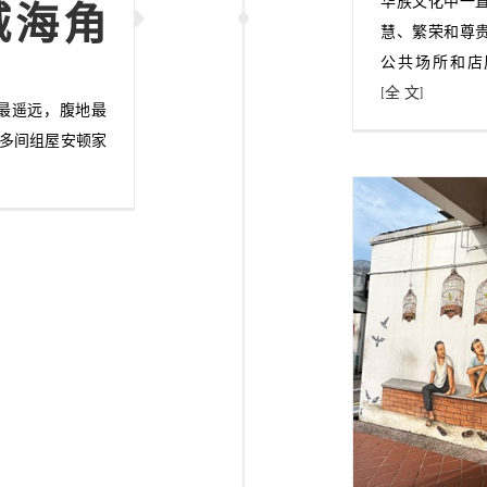
华族文化中一
城海角
慧、繁荣和尊
公共场所和店
[全 文]
西部最遥远，腹地最
万多间组屋安顿家