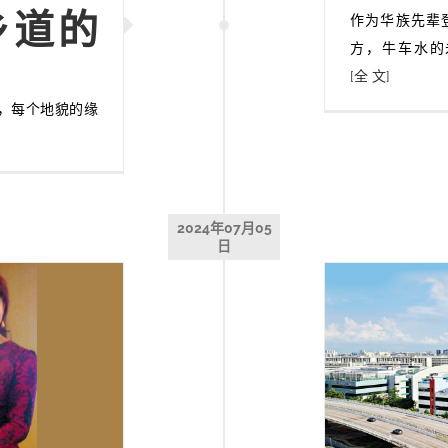
乡道的
作为华族先辈
方，牛车水的
[全 文]
，每个地貌的缘
2024年07月05
日