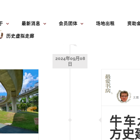
于
最新消息
会员团体
场地出租
资助
历史虚拟走廊
2024年09月08
日
牛车
方史