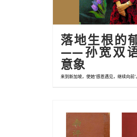
落地生根的
——孙宽双
意象
来到新加坡，使她“感恩遇见，继续向前