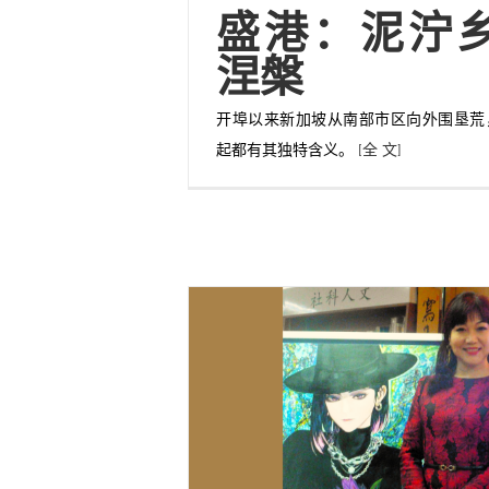
盛港：泥泞
涅槃
开埠以来新加坡从南部市区向外围垦荒
起都有其独特含义。
[全 文]