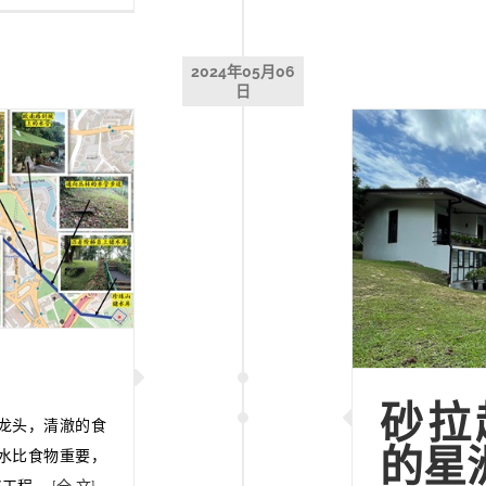
2024年05月06
日
砂拉
龙头，清澈的食
的星
水比食物重要，
略工程。
[全 文]