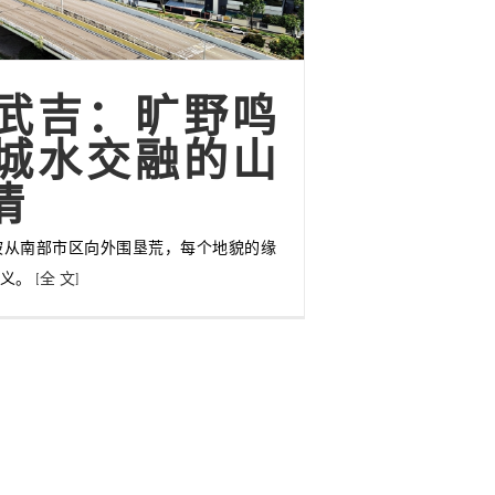
武吉：旷野鸣
城水交融的山
情
坡从南部市区向外围垦荒，每个地貌的缘
含义。
[全 文]