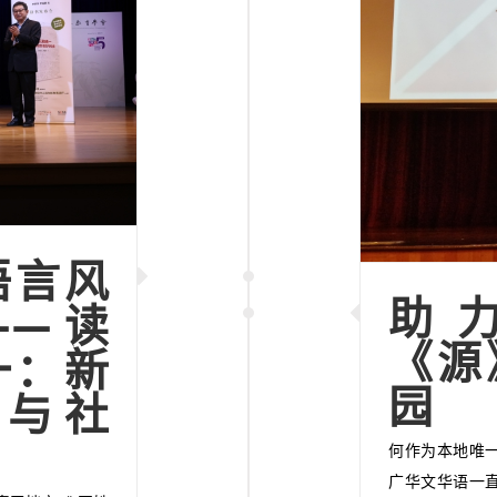
语言风
助
——读
《源
一：新
园
与社
何作为本地唯
广华文华语一