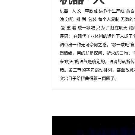
机器 · 人 文 · 李欣融 运作于生产线 
晚 分配 排 列 包装 每个人复制 无数的分
复 重 着 歇一歇吧 只为了 赶在明天 
评语： 在现代工业体制的运作下人成了“
调带出一种无可奈何之感。“歇一歇吧”
烈情绪，用的却是探问、祈求的口吻；“
来“明天”的语气是确定的。语调的转折
绪。第三节的字句跳动排列，甚至故意
突出日子给扭曲得颠三倒四了。