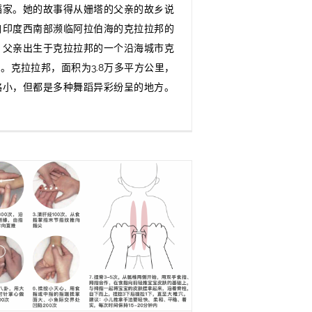
蹈家。她的故事得从姗塔的父亲的故乡说
自印度西南部濒临阿拉伯海的克拉拉邦的
。父亲出生于克拉拉邦的一个沿海城市克
n）。克拉拉邦，面积为3.8万多平方公里，
略小，但都是多种舞蹈异彩纷呈的地方。