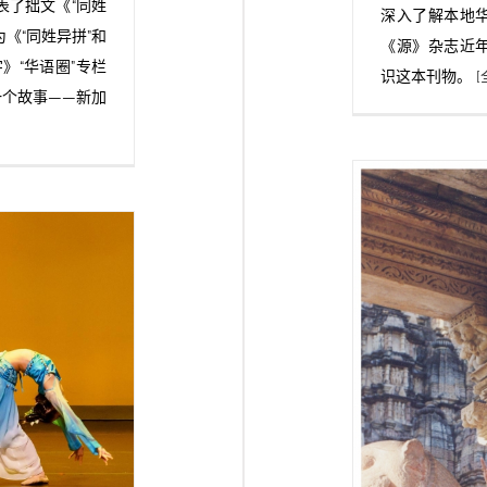
表了拙文《“同姓
深入了解本地
《“同姓异拼”和
《源》杂志近
》“华语圈”专栏
识这本刊物。
[
一个故事——新加