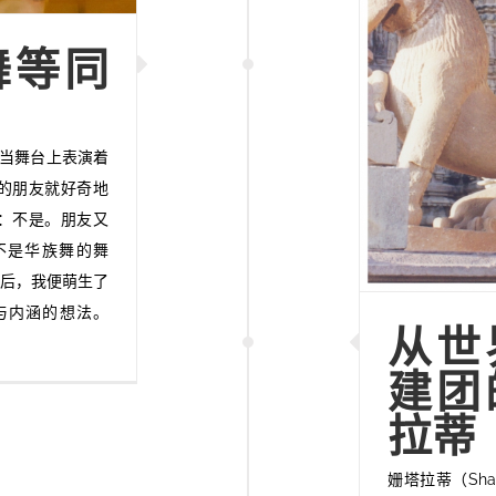
舞等同
，当舞台上表演着
的朋友就好奇地
：不是。朋友又
不是华族舞的舞
之后，我便萌生了
与内涵的想法。
从世
建团
拉蒂
姗塔拉蒂（Sha