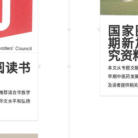
国家
期新
究资
阅读书
本文从专题文
早期中医药发
及读者提供相
推荐适合华族学
华文水平和弘扬