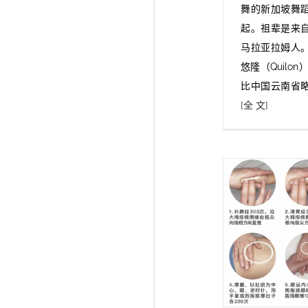
舞的新加坡舞
起。祖辈是来
马拉亚拉姆人
悠隆（Quilo
比中国云南省
[全 文]