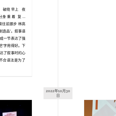
黄昏 破晓 早上 夜
身 重 着 复 ……
继续往前挪步 林高
制造品”。叙事语
自成一节表达了强
吧”字用得好。下
传达了叙事时的心
不合语法是为了
2022年10月30
日