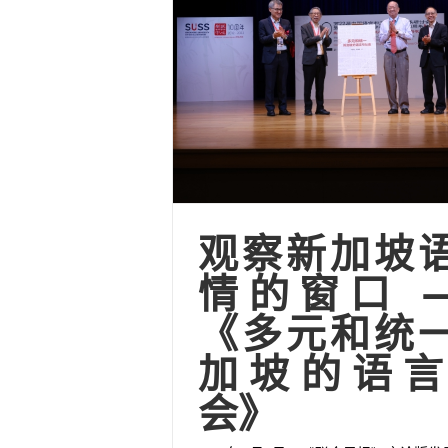
观察新加坡
情的窗口 
《多元和统
加坡的语言
会》