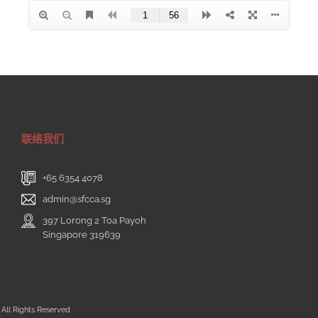
联络我们
+65 6354 4078
admin@sfcca.sg
397 Lorong 2 Toa Payoh
Singapore 319639
All Rights Reserved