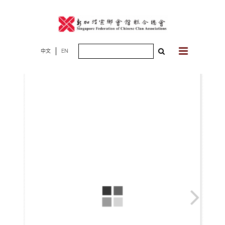
Skip
to
content
Search
中文
EN
for: