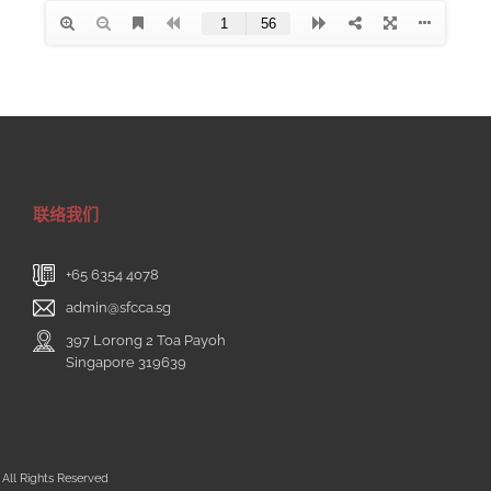
联络我们
+65 6354 4078
admin@sfcca.sg
397 Lorong 2 Toa Payoh
Singapore 319639
All Rights Reserved