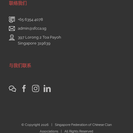
联络我们
+65 6354 4078
admin@sfcca.sg
397 Lorong 2 Toa Payoh
Singapore 319639
与我们联系
© Copyright
2026 | Singapore Federation of Chinese Clan
Associations | All Rights Reserved