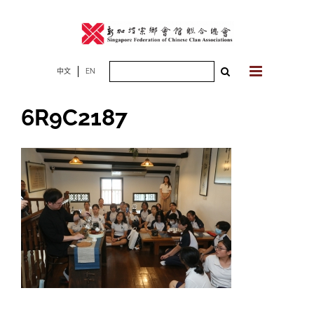
Skip
to
content
Search
中文
EN
for:
6R9C2187