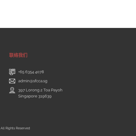
联络我们
+65 6354 4078
admin@sfcca.sg
397 Lorong 2 Toa Payoh
Singapore 319639
All Rights Reserved