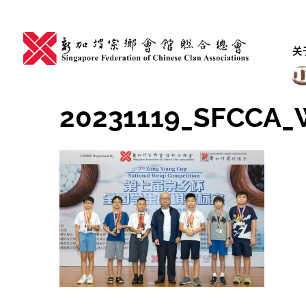
Skip
to
content
关
20231119_SFCCA_W