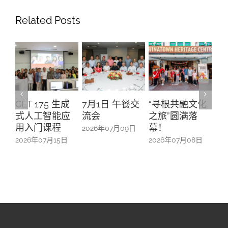
Related Posts
CET 175 生成
7月1日 午餐交
“寻根共融文化
A
式人工智能应
流会
之旅”圆满落
升
用入门课程
幕！
办
2026年07月09日
防
2026年07月15日
2026年07月08日
20