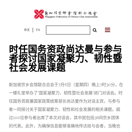
Skip
to
content
Search
中文
EN
for:
时任国务资政尚达曼与参与
者探讨国家凝聚力、韧性暨
社会发展课题
新加坡宗乡会馆联合总会于7月6日（星期四）晚上7时30分，在
一楼礼堂举办了“国家凝聚力、韧性暨社会发展“闭门对话会。时
任国务资政兼国家政策统筹部长尚达曼作为对话主宾，与参与
者一同探讨关于国家凝聚力、韧性和社会发展的相关课题。超
过100位参与者出席了本次对话会，其中就包括38间宗乡团体
的代表。此外，为确保信息能够准确地传达给与会者，当晚也