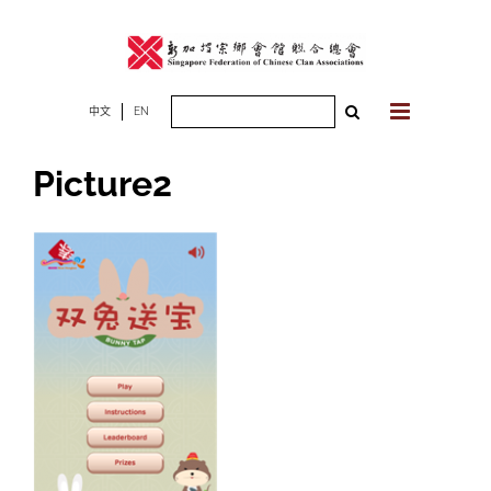
Skip
to
content
Search
中文
EN
for:
Picture2