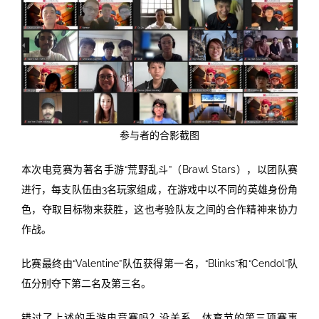
参与者的合影截图
本次电竞赛为著名手游“荒野乱斗”（Brawl Stars），以团队赛
进行，每支队伍由3名玩家组成，在游戏中以不同的英雄身份角
色，夺取目标物来获胜，这也考验队友之间的合作精神来协力
作战。
比赛最终由“Valentine”队伍获得第一名，“Blinks”和“Cendol”队
伍分别夺下第二名及第三名。
错过了上述的手游电竞赛吗？没关系，体育节的第三项赛事