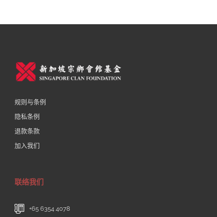
规则与条例
隐私条例
退款条款
加入我们
联络我们
+65 6354 4078