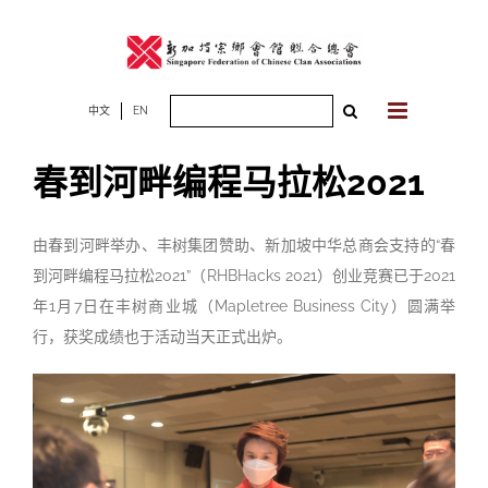
Skip
to
content
Search
中文
EN
for:
春到河畔编程马拉松2021
由春到河畔举办、丰树集团赞助、新加坡中华总商会支持的“春
到河畔编程马拉松2021”（RHBHacks 2021）创业竞赛已于2021
年1月7日在丰树商业城（Mapletree Business City）圆满举
行，获奖成绩也于活动当天正式出炉。