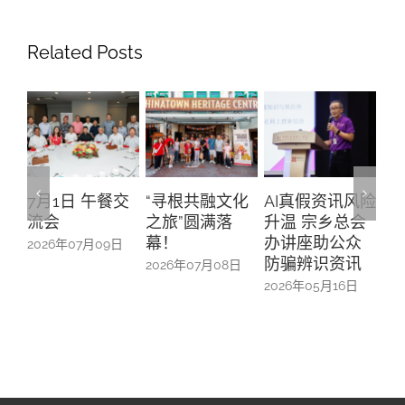
Related Posts
交
“寻根共融文化
AI真假资讯风险
活动管理和社
CE
之旅”圆满落
升温 宗乡总会
交媒体运营
式
幕！
办讲座助公众
用
日
2026年03月26日
防骗辨识资讯
2026年07月08日
20
2026年05月16日