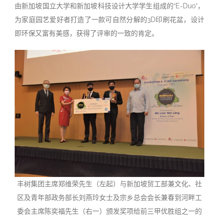
由新加坡国立大学和新加坡科技设计大学学生组成的“E-Duo”，
为家庭园艺爱好者打造了一款可自然分解的3D印刷花盆，设计
即环保又富有美感，获得了评审的一致的肯定。
丰树集团主席郑维荣先生（左起）与新加坡贸工部兼文化、社
区及青年部政务部长刘燕玲女士及宗乡总会会长兼春到河畔工
委会主席陈奕福先生（右一）颁发奖项给前三甲优胜组之一的