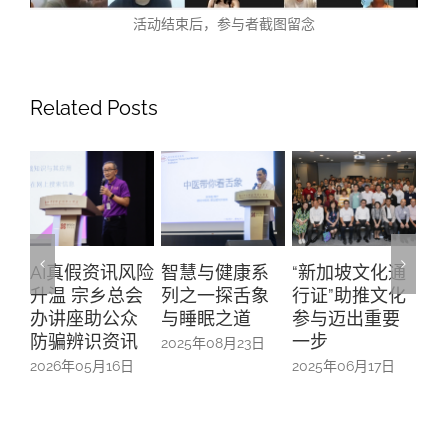
活动结束后，参与者截图留念
Related Posts
AI真假资讯风险
智慧与健康系
“新加坡文化通
与
升温 宗乡总会
列之一探舌象
行证”助推文化
主
办讲座助公众
与睡眠之道
参与迈出重要
长
防骗辨识资讯
一步
会
2025年08月23日
2026年05月16日
2025年06月17日
20