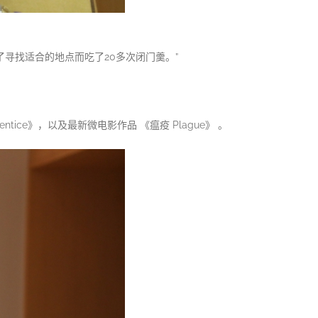
寻找适合的地点而吃了20多次闭门羹。”
ce》，以及最新微电影作品 《瘟疫 Plague》 。