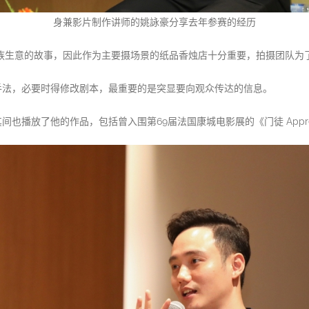
身兼影片制作讲师的姚詠豪分享去年参赛的经历
族生意的故事，因此作为主要摄场景的纸品香烛店十分重要，拍摄团队为了
手法，必要时得修改剧本，最重要的是突显要向观众传达的信息。
放了他的作品，包括曾入围第69届法国康城电影展的《门徒 Apprenti