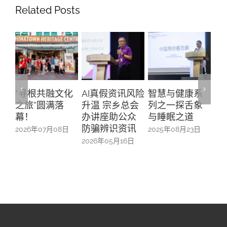
Related Posts
寻根共融文化
AI真假资讯风险
智慧与健康系
“新加坡文
旅”圆满落
升温 宗乡总会
列之一探舌象
行证”助推
！
办讲座助公众
与睡眠之道
参与迈出
防骗辨识资讯
一步
6年07月08日
2025年08月23日
2026年05月16日
2025年06月1