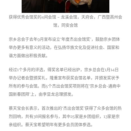
获得优秀会馆奖的4间会馆 – 龙溪会馆，天府会，广西暨高州会
馆，同安会馆
宗乡总会于去年9月宣布设立“年度杰出会馆奖”，鼓励宗乡团体
举办更多有意义的活动，在弘扬华族文化及促进社会、国家和
谐方面做出积极贡献。
经过1个多月的评选，得奖名单已经出炉，宗乡总会在1月14日
举办记者会暨颁奖礼，隆重宣布获奖会馆名单，并颁发奖状予
所有的参与会馆。而5个杰出会馆奖项则将在“宗乡总会-通商中
国新春团拜”上，由李显龙总理颁发。
蔡天宝会长表示，首次推出的“杰出会馆奖”获得了众多会馆的热
烈回响，共有38间报名参与，其中25家是乡团组织，13家是宗
亲组织。蔡天宝希望明年有更多会员团体参选。