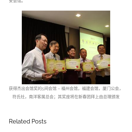
安会馆。
获得杰出会馆奖的5间会馆 – 福州会馆，福建会馆，厦门公会，
符氏社，南洋客属总会；其奖座将在新春团拜上由总理颁发
Related Posts