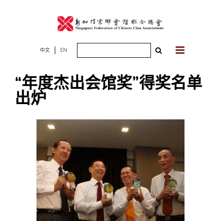
Skip
to
content
Search
中文
EN
for:
“年度杰出会馆奖”得奖名单
出炉