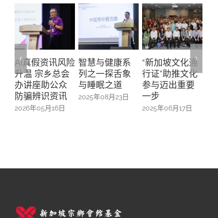
AI真假资讯风险
智慧与健康系
“新加坡文化通
与
升温 宗乡总会
列之一探舌象
行证”助推文化
主
办讲座助公众
与睡眠之道
参与迈出重要
长
防骗辨识资讯
一步
会
2025年08月23日
2026年05月16日
2025年06月17日
20