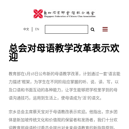
Skip
to
content
Search
中文
EN
for:
总会对母语教学改革表示欢
迎
教育部在1月18日公布新的母语教学改革，计划通过一套“语言能
力描述”框架，为学生在不同阶段应掌握的听、说、读、写，以
及口语和书面互动的各种能力，让学生能够把学校里学到的母
语沟通技巧，运用到生活上，使母语成为“活”的语文。
宗乡总会主席蔡天宝对于母语教改表示欢迎。他指出，宗乡团
体是新加坡传统文化和价值观的保留者和发扬者，我们十分欢
迎教育部母语检讨委员会提出对未来母语教育的新指导原则。