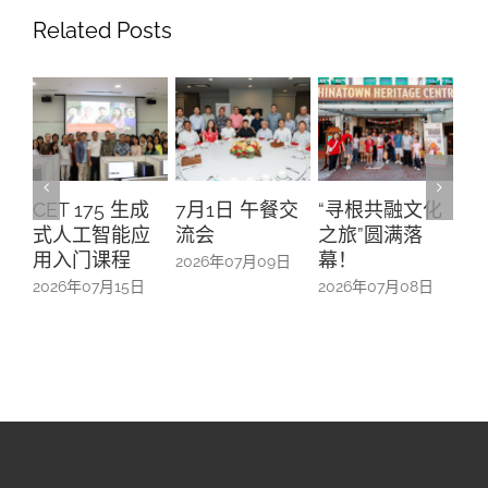
Related Posts
CET 175 生成
7月1日 午餐交
“寻根共融文化
A
式人工智能应
流会
之旅”圆满落
升
用入门课程
幕！
办
2026年07月09日
防
2026年07月15日
2026年07月08日
20