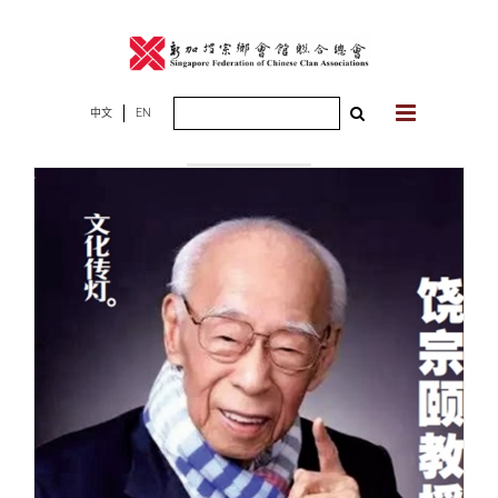
Skip
to
content
Search
中文
EN
2018年04月30
for:
日