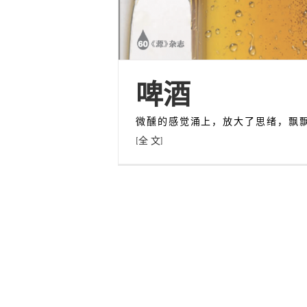
啤酒
微醺的感觉涌上，放大了思绪，飘
[全 文]