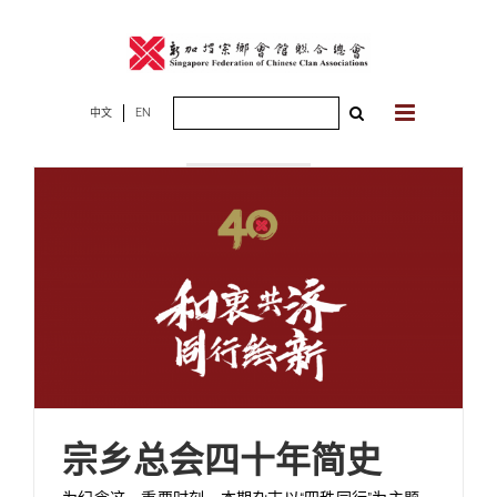
Skip
to
content
Search
中文
EN
2025年11月09
for:
日
宗乡总会四十年简史