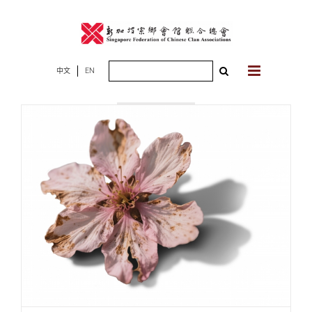
Skip
to
content
Search
中文
EN
2025年09月07
for:
日