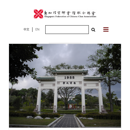
Skip
to
content
Search
中文
EN
2021年04月30
for:
日