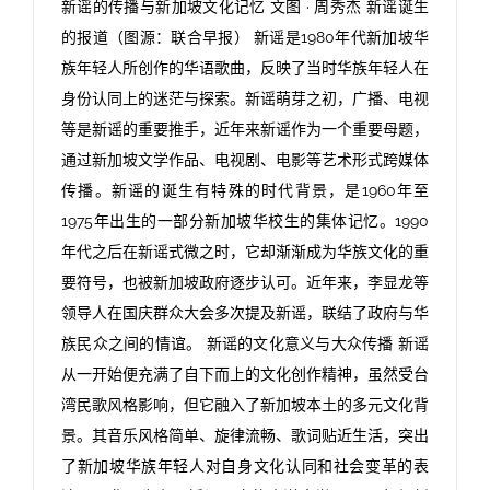
新谣的传播与新加坡文化记忆 文图 · 周秀杰 新谣诞生
的报道（图源：联合早报） 新谣是1980年代新加坡华
族年轻人所创作的华语歌曲，反映了当时华族年轻人在
身份认同上的迷茫与探索。新谣萌芽之初，广播、电视
等是新谣的重要推手，近年来新谣作为一个重要母题，
通过新加坡文学作品、电视剧、电影等艺术形式跨媒体
传播。新谣的诞生有特殊的时代背景，是1960年至
1975年出生的一部分新加坡华校生的集体记忆。1990
年代之后在新谣式微之时，它却渐渐成为华族文化的重
要符号，也被新加坡政府逐步认可。近年来，李显龙等
领导人在国庆群众大会多次提及新谣，联结了政府与华
族民众之间的情谊。 新谣的文化意义与大众传播 新谣
从一开始便充满了自下而上的文化创作精神，虽然受台
湾民歌风格影响，但它融入了新加坡本土的多元文化背
景。其音乐风格简单、旋律流畅、歌词贴近生活，突出
了新加坡华族年轻人对自身文化认同和社会变革的表