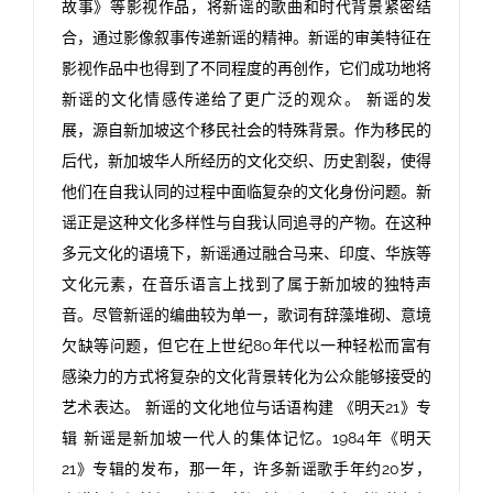
故事》等影视作品，将新谣的歌曲和时代背景紧密结
合，通过影像叙事传递新谣的精神。新谣的审美特征在
影视作品中也得到了不同程度的再创作，它们成功地将
新谣的文化情感传递给了更广泛的观众。 新谣的发
展，源自新加坡这个移民社会的特殊背景。作为移民的
后代，新加坡华人所经历的文化交织、历史割裂，使得
他们在自我认同的过程中面临复杂的文化身份问题。新
谣正是这种文化多样性与自我认同追寻的产物。在这种
多元文化的语境下，新谣通过融合马来、印度、华族等
文化元素，在音乐语言上找到了属于新加坡的独特声
音。尽管新谣的编曲较为单一，歌词有辞藻堆砌、意境
欠缺等问题，但它在上世纪80年代以一种轻松而富有
感染力的方式将复杂的文化背景转化为公众能够接受的
艺术表达。 新谣的文化地位与话语构建 《明天21》专
辑 新谣是新加坡一代人的集体记忆。1984年《明天
21》专辑的发布，那一年，许多新谣歌手年约20岁，