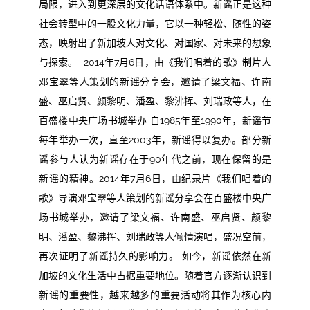
局限，进入到更深层的文化话语体系中。新谣正是这种
社会转型中的一股文化力量，它以一种轻松、随性的姿
态，映射出了新加坡人对文化、对国家、对未来的想象
与探索。 2014年7月6日，由《我们唱着的歌》制片人
邓宝翠等人策划的新谣分享会，邀请了梁文福、许南
盛、巫启贤、颜黎明、潘盈、黎沸挥、刘瑞政等人，在
百盛楼中央广场书城举办 自1985年至1990年，新谣节
每年举办一次，直至2003年，新谣得以复办。部分新
谣参与人认为新谣存在于90年代之前，现在保留的是
新谣的精神。2014年7月6日，由纪录片《我们唱着的
歌》导演邓宝翠等人策划的新谣分享会在百盛楼中央广
场书城举办，邀请了梁文福、许南盛、巫启贤、颜黎
明、潘盈、黎沸挥、刘瑞政等人倾情演唱，盛况空前，
再次证明了新谣持久的影响力。 如今，新谣依然在新
加坡的文化生活中占据重要地位。随着官方逐渐认识到
新谣的重要性，越来越多的重要活动将其作为核心内