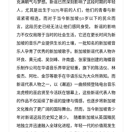
充满朝气与梦想。新谣已然深刻影响了这段时期的年轻
人，尤其是出生于1975年前的人们，他们的青春与新
谣紧密相连。而对于当今新加坡50岁以下的民众而
言，这段历史已经无法让他们感同身受。 新谣的影响
力不仅仅局限于当时的社会生活，它还在更长时间为新
加坡的音乐产业提供生长的土壤，一批知名的新加坡音
乐人孕育了优秀的新加坡歌手。新加坡新谣代表人物许
环良、黄元成、吴剑峰、许南盛、张家强创建的海蝶音
乐制作公司在华语音乐界举足轻重，旗下的陈洁仪、林
俊杰、阿杜、金莎等歌手在华语乐坛为大众所熟知。而
新谣代表人物之一，以《邂逅》一曲频频登陆电台音乐
龙虎榜的巫启贤至今活跃在银幕上，这些新谣代表人物
的作品不仅延续了新谣的旋律与情感，也逐步将新加坡
文化推向了更广阔的国际舞台。然而，当今新加坡青少
年对新谣这段历史知之甚少。 随着新加坡从英国殖民
地独立并迅速融入全球化进程，年轻一代的价值观发生