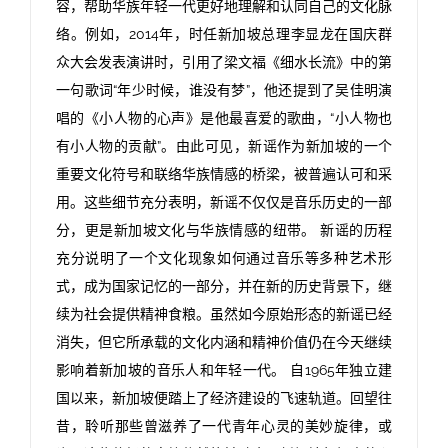
容，帮助华族年轻一代更好地理解和认同自己的文化脉
络。例如，2014年，时任新加坡总理李显龙在国庆群
众大会发表演讲时，引用了梁文福《细水长流》中的第
一句歌词“年少时候，谁没有梦”，他还提到了吴佳明演
唱的《小人物的心声》是他最喜爱的歌曲，“小人物也
有小人物的贡献”。由此可见，新谣作为新加坡的一个
重要文化符号和联络华族情感的桥梁，被普遍认可和采
用。这些细节充分表明，新谣不仅仅是音乐历史的一部
分，更是新加坡文化与华族情感的纽带。 新谣的历程
充分说明了一个文化现象如何通过音乐等多种艺术形
式，成为国家记忆的一部分，并在新的历史背景下，继
续为社会提供精神食粮。虽然如今原始形态的新谣已经
消失，但它所承载的文化内涵和精神价值仍在今天继续
影响着新加坡的音乐人和年轻一代。 自1965年独立建
国以来，新加坡便踏上了经济建设的飞速轨道。回望往
昔，聆听那些曾滋养了一代青年心灵的美妙旋律，或