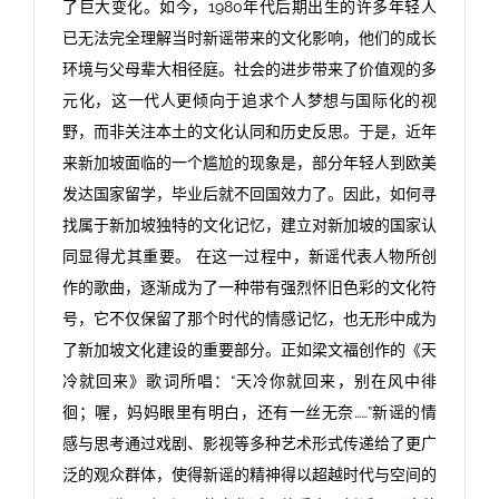
了巨大变化。如今，1980年代后期出生的许多年轻人
已无法完全理解当时新谣带来的文化影响，他们的成长
环境与父母辈大相径庭。社会的进步带来了价值观的多
元化，这一代人更倾向于追求个人梦想与国际化的视
野，而非关注本土的文化认同和历史反思。于是，近年
来新加坡面临的一个尴尬的现象是，部分年轻人到欧美
发达国家留学，毕业后就不回国效力了。因此，如何寻
找属于新加坡独特的文化记忆，建立对新加坡的国家认
同显得尤其重要。 在这一过程中，新谣代表人物所创
作的歌曲，逐渐成为了一种带有强烈怀旧色彩的文化符
号，它不仅保留了那个时代的情感记忆，也无形中成为
了新加坡文化建设的重要部分。正如梁文福创作的《天
冷就回来》歌词所唱：“天冷你就回来，别在风中徘
徊；喔，妈妈眼里有明白，还有一丝无奈……”新谣的情
感与思考通过戏剧、影视等多种艺术形式传递给了更广
泛的观众群体，使得新谣的精神得以超越时代与空间的