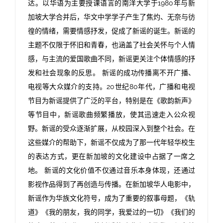
达。以华语为主要授课语言的南洋大学于1980年与新
加坡大学合并后，华文中学学子产生了焦灼、无奈与彷
徨的情绪，需要情感抒发，促成了新谣的诞生。新谣的
主题不仅限于怀旧和青春，也涵盖了社会关怀与个人情
感，与主流的爱国歌曲不同，新谣更关注个体情感的抒
发和社会现象的反思。 新谣的成功传播离不开广播、
电视等大众媒介的支持。20世纪80年代，广播和电视
节目为新谣提供了广泛的平台，特别是在《歌韵新声》
等节目中，新谣歌曲频繁播放，使其迅速走入公众视
野。新谣的受众逐渐扩展，从校园深入到整个社会。在
这些媒介的帮助下，新谣不仅成为了那一代年轻华校生
的表达方式，更在新加坡的文化建设中占据了一席之
地。 新谣的文化价值不仅通过音乐本身体现，还通过
影视作品得到了再创造与传播。在新加坡华人电影中，
新谣作为华族文化符号，成为了重要的叙事母题，《轨
道》《我的朋友，我的同学，我爱过的一切》《我们的