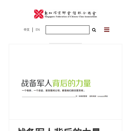
Skip
to
content
Search
中文
EN
2024年06月30
for:
日