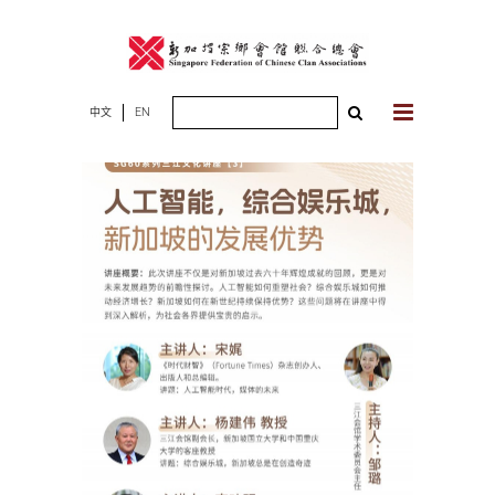
Skip
to
content
Search
中文
EN
for: