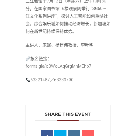
三江会馆
于7月12日（星期六）上午10时30
分，在国家图书馆16楼观景阁举行 “
SG60三
江文化系列讲座
”，探讨人工智能如何重塑社
会，综合娱乐城如何推动经济增长，新加坡如
何在新世纪持续保持优势。
主讲人：宋娓、杨建伟教授、李叶明
报名链接：
forms.gle/o3WoLAqGrgMhMEhp7
63321487／63339790
SHARE THIS EVENT