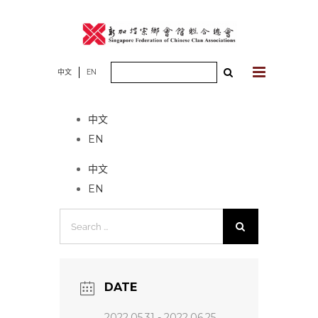
Skip
to
content
Search
中文
EN
No event found!
for:
中文
EN
中文
EN
Search
for:
DATE
2022.05.31
- 2022.06.25