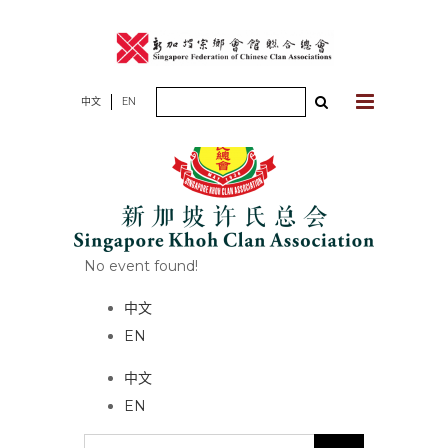
Skip
to
content
Search
中文
EN
for:
No event found!
中文
EN
中文
EN
Search