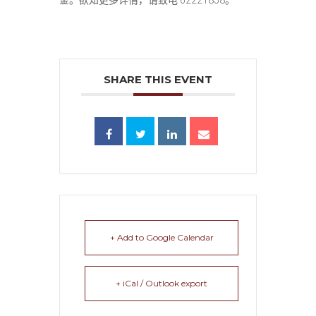
金。欲知更多详情，请致电 62221858。
SHARE THIS EVENT
+ Add to Google Calendar
+ iCal / Outlook export