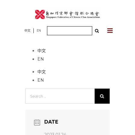
Skip
to
content
Search
中文
EN
No event found!
for:
中文
EN
中文
EN
Search
for:
DATE
2023.01.24