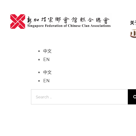
Skip
to
content
关
No event found!
中文
EN
中文
EN
Search
for: