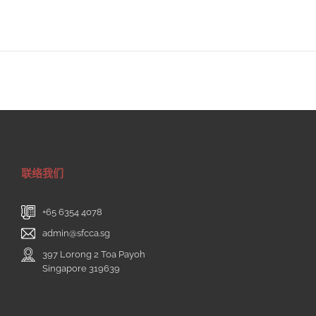
联络我们
+65 6354 4078
admin@sfcca.sg
397 Lorong 2 Toa Payoh
Singapore 319639