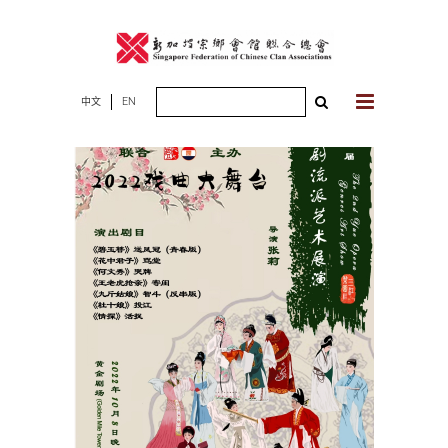
Skip
to
content
Search
中文
EN
for: