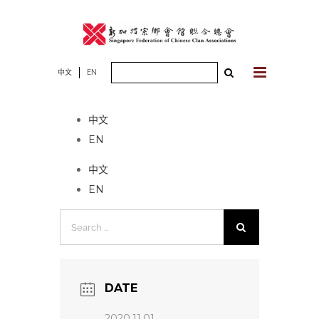
Skip
to
content
Search
中文
EN
No event found!
for:
中文
EN
中文
EN
Search
for:
DATE
2020.11.01