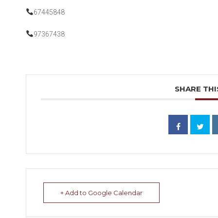
67445848
97367438
SHARE THI
+ Add to Google Calendar