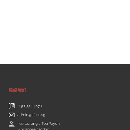
联络我们
+65 6354 4078
admin@sfcca.sg
397 Lorong 2 Toa Payoh
Singapore 319639