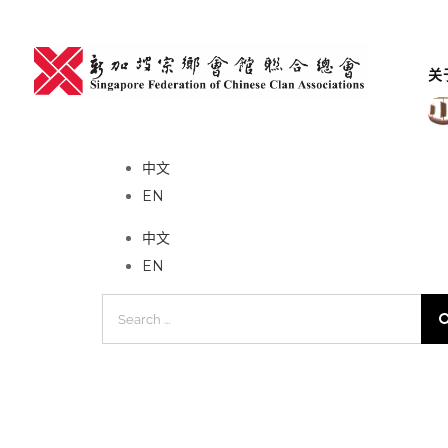
Skip
to
content
关
No event found!
中文
EN
中文
EN
Search
for: