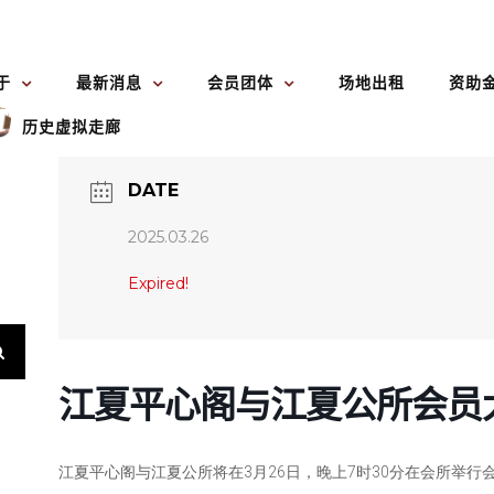
于
最新消息
会员团体
场地出租
资助
历史虚拟走廊
DATE
2025.03.26
Expired!
江夏平心阁与江夏公所会员
江夏平心阁与江夏公所将在3月26日
，
晚上7时30分在会所举行