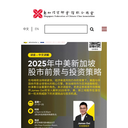
Skip
to
content
Search
中文
EN
for: