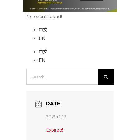
No event found!
中文
EN
中文
EN
Search
for:
DATE
2025.07.21
Expired!