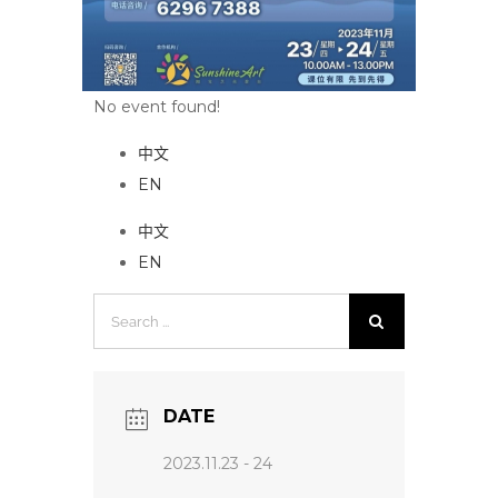
No event found!
中文
EN
中文
EN
Search
for:
DATE
2023.11.23 - 24