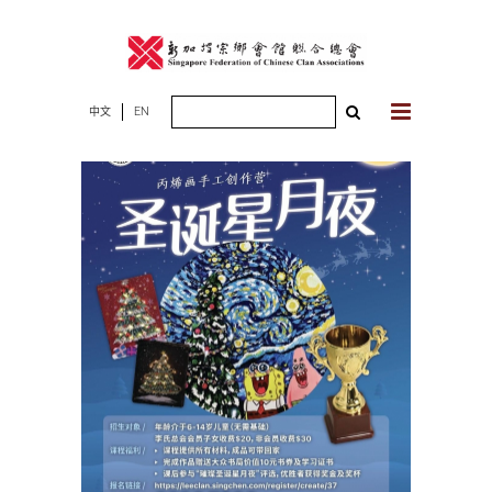
Skip
to
content
Search
中文
EN
for: