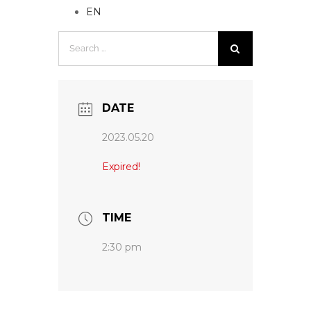
EN
Search
for:
DATE
2023.05.20
Expired!
TIME
2:30 pm