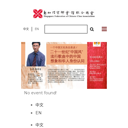
Skip
to
content
Search
中文
EN
for:
No event found!
中文
EN
中文