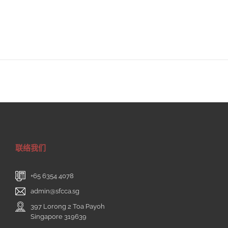
联络我们
+65 6354 4078
admin@sfcca.sg
397 Lorong 2 Toa Payoh
Singapore 319639