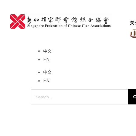
Skip
to
content
关
No event found!
中文
EN
中文
EN
Search
for: