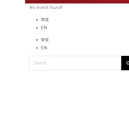
No event found!
中文
EN
中文
EN
Search
for: