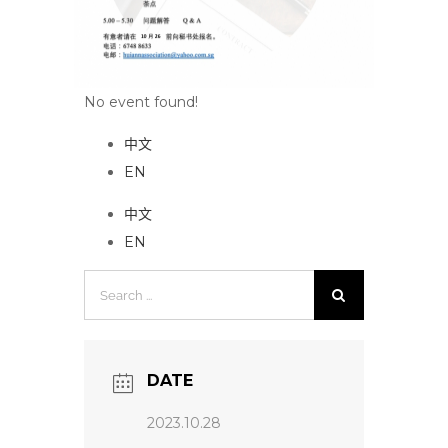
No event found!
中文
EN
中文
EN
Search
for:
DATE
2023.10.28