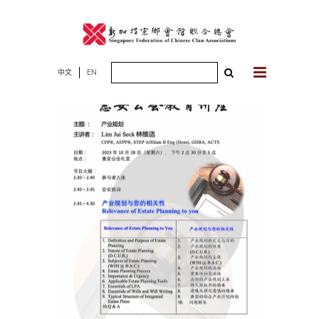
Skip
to
content
Search
中文
EN
for: